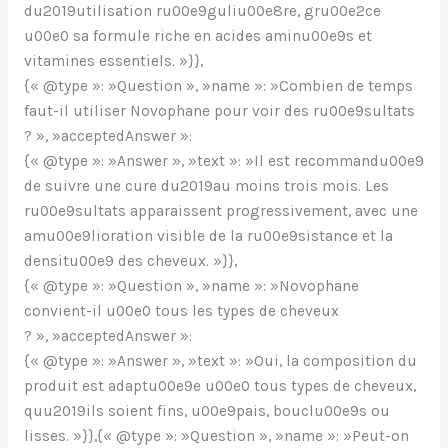
du2019utilisation ru00e9guliu00e8re, gru00e2ce
u00e0 sa formule riche en acides aminu00e9s et
vitamines essentiels. »}},
{« @type »: »Question », »name »: »Combien de temps
faut-il utiliser Novophane pour voir des ru00e9sultats
? », »acceptedAnswer »:
{« @type »: »Answer », »text »: »Il est recommandu00e9
de suivre une cure du2019au moins trois mois. Les
ru00e9sultats apparaissent progressivement, avec une
amu00e9lioration visible de la ru00e9sistance et la
densitu00e9 des cheveux. »}},
{« @type »: »Question », »name »: »Novophane
convient-il u00e0 tous les types de cheveux
? », »acceptedAnswer »:
{« @type »: »Answer », »text »: »Oui, la composition du
produit est adaptu00e9e u00e0 tous types de cheveux,
quu2019ils soient fins, u00e9pais, bouclu00e9s ou
lisses. »}},{« @type »: »Question », »name »: »Peut-on