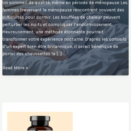
Un sommeil de qualité, même en période de ménopause Les
femmes traversant la ménopause rencontrent souvent des
difficultés pour dormir. Les bouffées de chaleur peuvent
perturber les nuits et compliquer l’endormissement.
Heureusement, une méthode étonnante pourrait
transformer votre expérience nocturne. D’après les conseils
d’un expert bien-être britannique, il serait bénéfique de
porter des chaussettes la […]
Une
Read More »
astuce
inattendue
pour
réduire
les
bouffées
de
chaleur