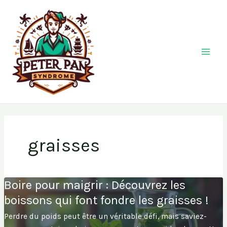
Aller
au
contenu
graisses
Boire pour maigrir : Découvrez les
boissons qui font fondre les graisses !
Perdre du poids peut être un véritable défi, mais saviez-