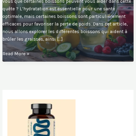
vous que certaines boissons peuvent vous aider dans cette
quête ? L’hydratation est essentielle pour une santé
optimale, mais certaines boissons sont particulièrement
efficaces pour favoriser la perte de poids. Dans cet article,
nous allons explorer les différentes boissons qui aident à
brûler les graisses, ainsi […]
Boire
Read More »
pour
maigrir
:
Découvrez
les
boissons
qui
font
fondre
les