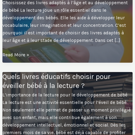
Choisissez des livres adaptés à l’âge et au développement
de bébé La lecture joue un rôle essentiel dans le
développement des bébés. Elle les aide à développer leur
vocabulaire, leur imagination et leur concentration. C’est
pourquoi il est important de choisir des livres adaptés à
leur âge et à leur stade de développement. Dans cet […]
Comment
Read More »
susciter
l’intérêt
Quels livres éducatifs choisir pour
de
éveiller bébé à la lecture ?
bébé
pour
L’importance de la lecture pour le développement de bébé
la
La lecture est une activité essentielle pour l’éveil de bébé.
lecture
Non seulement elle permet de passer un moment privilégié
grâce
avec son enfant, mais elle contribue également à son
à
développement intellectuel, émotionnel et social. Dès les
des
premiers mois de sa vie, bébé est déjà capable de profiter