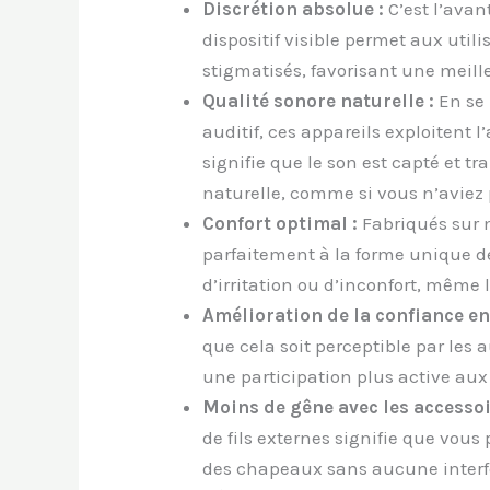
Pourquoi choisir des appareils aud
L’attrait des appareils auditifs in
discrétion. Ils offrent une multi
considérablement la qualité de vie
que psychologique.
Discrétion absolue :
C’est l’avan
dispositif visible permet aux utili
stigmatisés, favorisant une meill
Qualité sonore naturelle :
En se 
auditif, ces appareils exploitent l
signifie que le son est capté et t
naturelle, comme si vous n’aviez 
Confort optimal :
Fabriqués sur m
parfaitement à la forme unique de