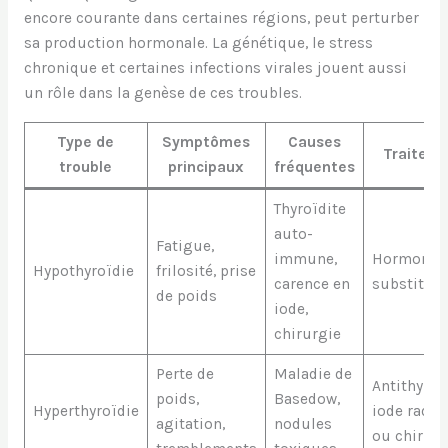
encore courante dans certaines régions, peut perturber
sa production hormonale. La génétique, le stress
chronique et certaines infections virales jouent aussi
un rôle dans la genèse de ces troubles.
Type de
Symptômes
Causes
Traitem
trouble
principaux
fréquentes
Thyroïdite
auto-
Fatigue,
immune,
Hormones
Hypothyroïdie
frilosité, prise
carence en
substituti
de poids
iode,
chirurgie
Perte de
Maladie de
Antithyroï
poids,
Basedow,
Hyperthyroïdie
iode radioa
agitation,
nodules
ou chirurg