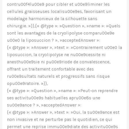
contru00f4lu00e9 pour cibler et u00e9liminer les
cellules graisseuses localisu00e9es, favorisant un
modelage harmonieux de la silhouette sans
chirurgie. »}},{« @type »: »Question », »name »: »Quels
sont les avantages de la cryolipolyse comparu00e9e
u00e0 la liposuccion ? », »acceptedAnswer »:
{« @type »: »Answer », »text »: »Contrairement u00e0 la
liposuccion, la cryolipolyse ne nu00e9cessite ni
anesthu00e9sie ni pu00e9riode de convalescence,
offrant un traitement confortable avec des
ru00e9sultats naturels et progressifs sans risque
opu00e9ratoire. »}},
{« @type »: »Question », »name »: »Peut-on reprendre
ses activitu00e9s habituelles apru00e8s une
su00e9ance ? », »acceptedAnswer »:
{« @type »: »Answer », »text »: »Oui, la su00e9ance est
non invasive et ne perturbe pas le quotidien, ce qui
permet une reprise immu00e9diate des activitu00e9s