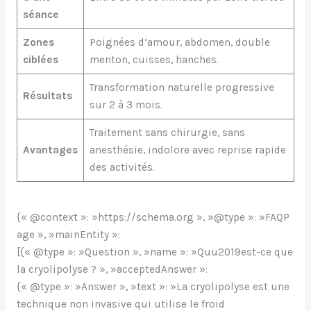
séance
Zones
Poignées d’amour, abdomen, double
ciblées
menton, cuisses, hanches.
Transformation naturelle progressive
Résultats
sur 2 à 3 mois.
Traitement sans chirurgie, sans
Avantages
anesthésie, indolore avec reprise rapide
des activités.
{« @context »: »https://schema.org », »@type »: »FAQP
age », »mainEntity »:
[{« @type »: »Question », »name »: »Quu2019est-ce que
la cryolipolyse ? », »acceptedAnswer »:
{« @type »: »Answer », »text »: »La cryolipolyse est une
technique non invasive qui utilise le froid