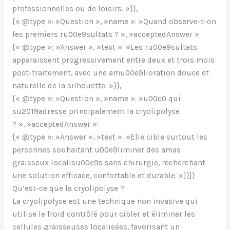
professionnelles ou de loisirs. »}},
{« @type »: »Question », »name »: »Quand observe-t-on
les premiers ru00e9sultats ? », »acceptedAnswer »:
{« @type »: »Answer », »text »: »Les ru00e9sultats
apparaissent progressivement entre deux et trois mois
post-traitement, avec une amu00e9lioration douce et
naturelle de la silhouette. »}},
{« @type »: »Question », »name »: »u00c0 qui
su2019adresse principalement la cryolipolyse
? », »acceptedAnswer »:
{« @type »: »Answer », »text »: »Elle cible surtout les
personnes souhaitant u00e9liminer des amas
graisseux localisu00e9s sans chirurgie, recherchant
une solution efficace, confortable et durable. »}}]}
Qu’est-ce que la cryolipolyse ?
La cryolipolyse est une technique non invasive qui
utilise le froid contrôlé pour cibler et éliminer les
cellules graisseuses localisées, favorisant un