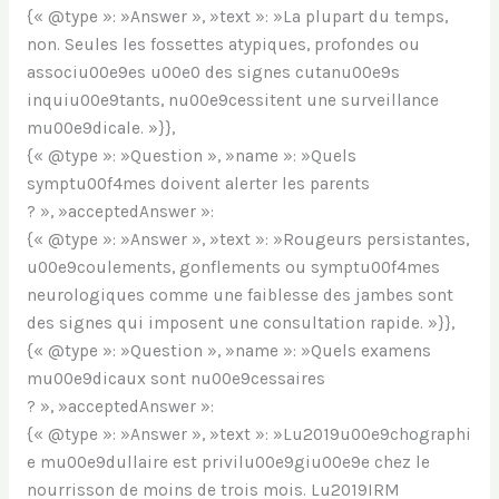
{« @type »: »Answer », »text »: »La plupart du temps,
non. Seules les fossettes atypiques, profondes ou
associu00e9es u00e0 des signes cutanu00e9s
inquiu00e9tants, nu00e9cessitent une surveillance
mu00e9dicale. »}},
{« @type »: »Question », »name »: »Quels
symptu00f4mes doivent alerter les parents
? », »acceptedAnswer »:
{« @type »: »Answer », »text »: »Rougeurs persistantes,
u00e9coulements, gonflements ou symptu00f4mes
neurologiques comme une faiblesse des jambes sont
des signes qui imposent une consultation rapide. »}},
{« @type »: »Question », »name »: »Quels examens
mu00e9dicaux sont nu00e9cessaires
? », »acceptedAnswer »:
{« @type »: »Answer », »text »: »Lu2019u00e9chographi
e mu00e9dullaire est privilu00e9giu00e9e chez le
nourrisson de moins de trois mois. Lu2019IRM