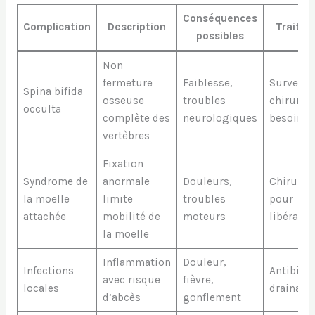
Conséquences
Complication
Description
Traite
possibles
Non
fermeture
Faiblesse,
Surveilla
Spina bifida
osseuse
troubles
chirurgie
occulta
complète des
neurologiques
besoin
vertèbres
Fixation
Syndrome de
anormale
Douleurs,
Chirurgi
la moelle
limite
troubles
pour
attachée
mobilité de
moteurs
libératio
la moelle
Inflammation
Douleur,
Infections
Antibioti
avec risque
fièvre,
locales
drainage
d’abcès
gonflement