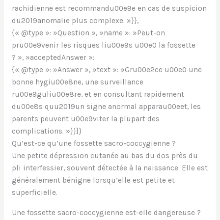
rachidienne est recommandu00e9e en cas de suspicion
du2019anomalie plus complexe. »}},
{« @type »: »Question », »name »: »Peut-on
pru00e9venir les risques liu00e9s u00e0 la fossette
? », »acceptedAnswer »:
{« @type »: »Answer », »text »: »Gru00e2ce u00e0 une
bonne hygiu00e8ne, une surveillance
ru00e9guliu00e8re, et en consultant rapidement
du00e8s quu2019un signe anormal apparau00eet, les
parents peuvent u00e9viter la plupart des
complications. »}}]}
Qu’est-ce qu’une fossette sacro-coccygienne ?
Une petite dépression cutanée au bas du dos près du
pli interfessier, souvent détectée à la naissance. Elle est
généralement bénigne lorsqu’elle est petite et
superficielle.
Une fossette sacro-coccygienne est-elle dangereuse ?