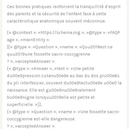
Ces bonnes pratiques renforcent la tranquillité d’esprit
des parents et la sécurité de l’enfant face à cette
caractéristique anatomique souvent méconnue.
{« @context »: »https://schema.org », »@type »: »FAQP
age », »mainEntity »:
[{« @type »: »Question », »name »: »Quu2019est-ce
quu2019une fossette sacro-coccygienne
? », »acceptedAnswer »:
{« @type »: »Answer », »text »: »Une petite
du00e9pression cutanu00e9e au bas du dos pru00e8s
du pli interfessier, souvent du00e9tectu00e9e u00e0 la
naissance. Elle est gu00e9nu00e9ralement
bu00e9nigne lorsquu2019elle est petite et
superficielle. »}},
{« @type »: »Question », »name »: »Une fossette sacro-
coccygienne est-elle dangereuse
? », »acceptedAnswer »: