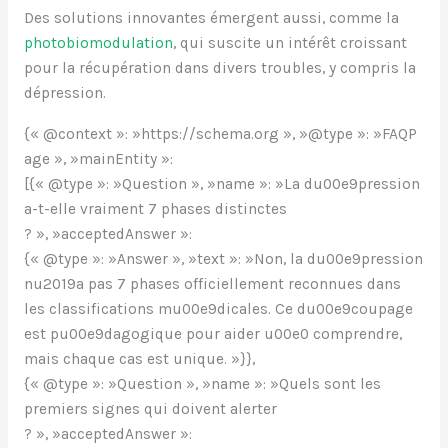
Des solutions innovantes émergent aussi, comme la
photobiomodulation
, qui suscite un intérêt croissant
pour la récupération dans divers troubles, y compris la
dépression.
{« @context »: »https://schema.org », »@type »: »FAQP
age », »mainEntity »:
[{« @type »: »Question », »name »: »La du00e9pression
a-t-elle vraiment 7 phases distinctes
? », »acceptedAnswer »:
{« @type »: »Answer », »text »: »Non, la du00e9pression
nu2019a pas 7 phases officiellement reconnues dans
les classifications mu00e9dicales. Ce du00e9coupage
est pu00e9dagogique pour aider u00e0 comprendre,
mais chaque cas est unique. »}},
{« @type »: »Question », »name »: »Quels sont les
premiers signes qui doivent alerter
? », »acceptedAnswer »: