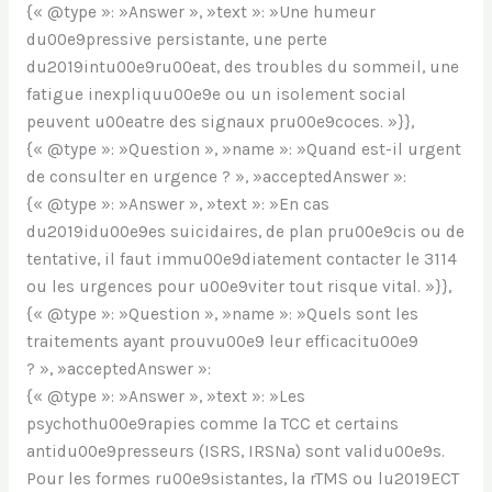
{« @type »: »Answer », »text »: »Une humeur
du00e9pressive persistante, une perte
du2019intu00e9ru00eat, des troubles du sommeil, une
fatigue inexpliquu00e9e ou un isolement social
peuvent u00eatre des signaux pru00e9coces. »}},
{« @type »: »Question », »name »: »Quand est-il urgent
de consulter en urgence ? », »acceptedAnswer »:
{« @type »: »Answer », »text »: »En cas
du2019idu00e9es suicidaires, de plan pru00e9cis ou de
tentative, il faut immu00e9diatement contacter le 3114
ou les urgences pour u00e9viter tout risque vital. »}},
{« @type »: »Question », »name »: »Quels sont les
traitements ayant prouvu00e9 leur efficacitu00e9
? », »acceptedAnswer »:
{« @type »: »Answer », »text »: »Les
psychothu00e9rapies comme la TCC et certains
antidu00e9presseurs (ISRS, IRSNa) sont validu00e9s.
Pour les formes ru00e9sistantes, la rTMS ou lu2019ECT